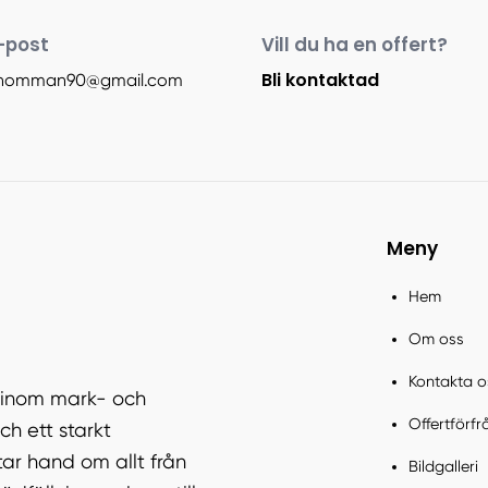
-post
Vill du ha en offert?
Bli kontaktad
rhomman90@gmail.com
Meny
Hem
Om oss
Kontakta o
r inom mark- och
Offertförf
h ett starkt
ar hand om allt från
Bildgalleri