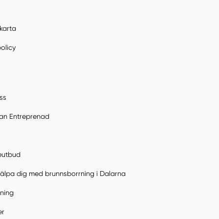
karta
policy
ss
n Entreprenad
teutbud
hjälpa dig med brunnsborrning i Dalarna
ning
er