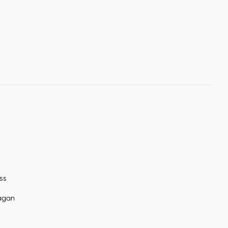
ss
rågan