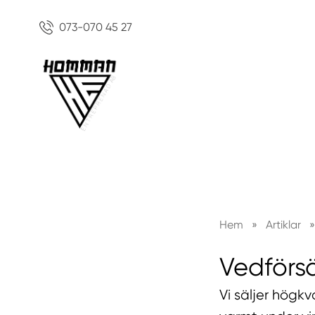
073-070 45 27
Hem
»
Artiklar
»
Vedförsä
Vi säljer högkv