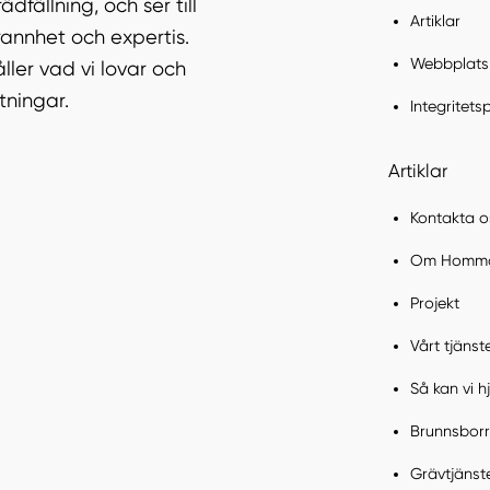
dfällning, och ser till
Artiklar
annhet och expertis.
Webbplats
ller vad vi lovar och
tningar.
Integritets
Artiklar
Kontakta o
Om Homma
Projekt
Vårt tjäns
Så kan vi 
Brunnsborr
Grävtjänst