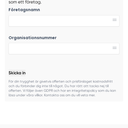
som ett företag.
Företagsnamn
Organisationsnummer
Skicka in
För din trygghet är givetvis offerten och prisförslaget kostnadsfritt
och du förbinder dig inte till något. Du har rätt att tacka nej till
offerten. Vi följer även GDPR och har en integritetspolicy som du kan
läsa under våra villkor. Kontakta oss om du vill veta mer.